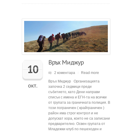
Връх Миджур
10
2 коментара
Read more
|
Връх Миджур Организацията
окт.
започна 2 седмици преди
събитието, като Дени направи
списък с имена и ЕГН-та на всички
от групата за граничната полиция. В
този пограничен ( крайграничен )
район има строг контрол и не
допускат хора, които не са записани
предварително. Освен групата от
Младежки клуб по пешеходен и