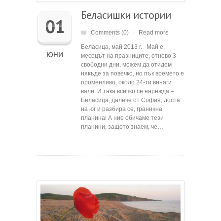
Беласишки истории
01
Comments (0)
Read more
|
Беласица, май 2013 г. Май е,
юни
месецът на празниците, отново 3
свободни дни, можем да отидем
някъде за повечко, но пък времето е
променливо, около 24-ти винаги
вали. И така всичко се нарежда –
Беласица, далече от София, доста
на юг и разбира се, гранична
планина! А ние обичаме тези
планини, защото знаем, че…