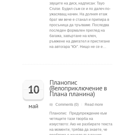
звуците на диск, надписан: Tayo
Cruise. Будил съм се и по далеч по-
ужасяващ начин. На долния етаж
брат ми вече е станал и припира в
просъница да тръгваме. Последва
последен формален преглед на
багажа, завъртане на ключ,
ръмжене на двигател и пристигане
на автогара “Юг”. Нищо не се е…
Планопис
10
(Велоприключение в
Плана планина)
май
Comments (0)
Read more
|
Планопис Предупреждение към
четящите тази творба на
изкуството: Ако не разбирате текста
на моменти, трябва да знаете, че
проблема е изцяло във вашия