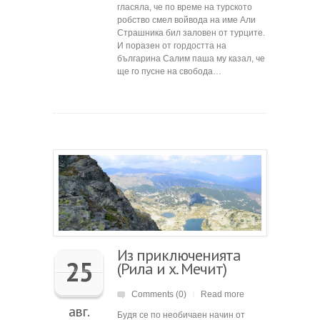
гласяла, че по време на турското
робство смел войвода на име Али
Страшника бил заловен от турците.
И поразен от гордостта на
българина Салим паша му казал, че
ще го пусне на свобода…
Из приключенията
25
(Рила и х. Мечит)
Comments (0)
Read more
|
авг.
Будя се по необичаен начин от