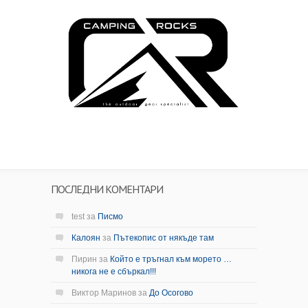
ПОСЛЕДНИ КОМЕНТАРИ
test
за
Писмо
Калоян
за
Пътекопис от някъде там
Пирин
за
Който е тръгнал към морето …
никога не е сбъркал!!!
Виктор Маринов
за
До Осогово