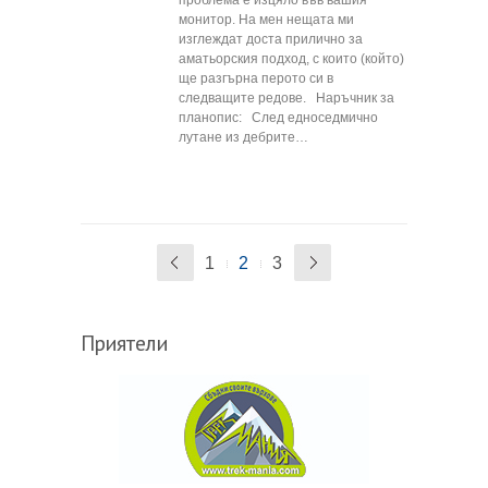
монитор. На мен нещата ми
изглеждат доста прилично за
аматьорския подход, с които (който)
ще разгърна перото си в
следващите редове. Наръчник за
планопис: След едноседмично
лутане из дебрите…
1
2
3
Приятели