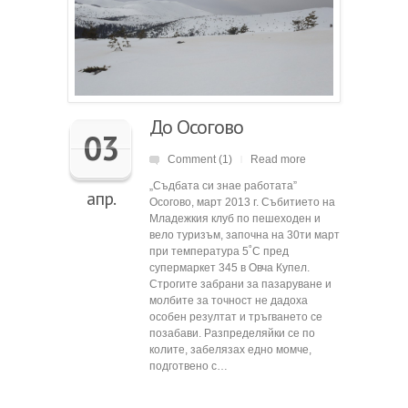
До Осогово
03
Comment (1)
Read more
|
„Съдбата си знае работата”
апр.
Осогово, март 2013 г. Събитието на
Младежкия клуб по пешеходен и
вело туризъм, започна на 30ти март
при температура 5˚С пред
супермаркет 345 в Овча Купел.
Строгите забрани за пазаруване и
молбите за точност не дадоха
особен резултат и тръгването се
позабави. Разпределяйки се по
колите, забелязах едно момче,
подготвено с…