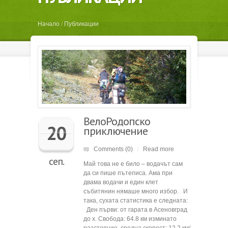
Начало
/
Публикации
ВелоРодопско
20
приключение
Comments (0)
Read more
|
сеп.
Май това не е било – водачът сам
да си пише пътеписа. Ама при
двама водачи и един клет
събитянин нямаше много избор. И
така, сухата статистика е следната:
Ден първи: от гарата в Асеновград
до х. Свобода: 64.8 км изминато
разстояние, средна скорост: 12,2 км/