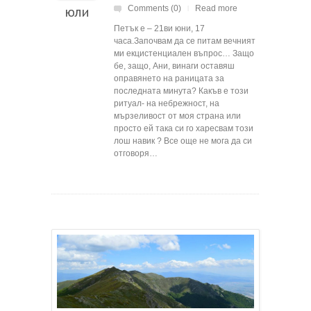
юли
Comments (0)
Read more
|
Петък е – 21ви юни, 17
часа.Започвам да се питам вечният
ми екцистенциален въпрос… Защо
бе, защо, Ани, винаги оставяш
оправянето на раницата за
последната минута? Какъв е този
ритуал- на небрежност, на
мързеливост от моя страна или
просто ей така си го харесвам този
лош навик ? Все още не мога да си
отговоря…