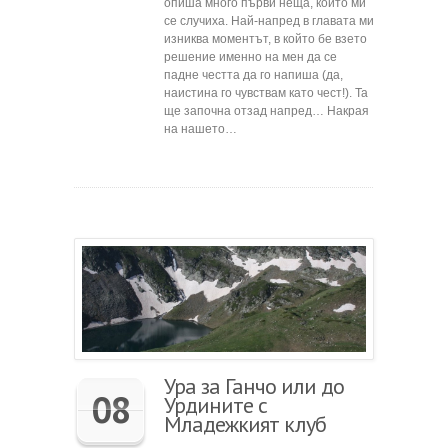
опиша много първи неща, които ми
се случиха. Най-напред в главата ми
изниква моментът, в който бе взето
решение именно на мен да се
падне честта да го напиша (да,
наистина го чувствам като чест!). Та
ще започна отзад напред… Накрая
на нашето…
Ура за Ганчо или до
08
Урдините с
Младежкият клуб