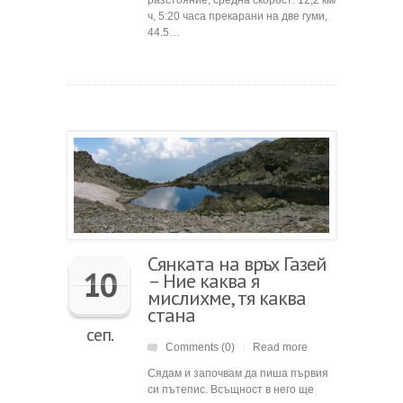
ч, 5:20 часа прекарани на две гуми,
44.5…
Сянката на връх Газей
10
– Ние каква я
мислихме, тя каква
стана
сеп.
Comments (0)
Read more
|
Сядам и започвам да пиша първия
си пътепис. Всъщност в него ще