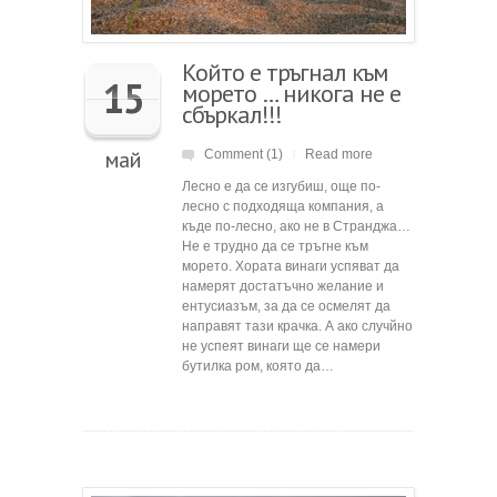
Който е тръгнал към
15
морето … никога не е
сбъркал!!!
май
Comment (1)
Read more
|
Лесно е да се изгубиш, още по-
лесно с подходяща компания, а
къде по-лесно, ако не в Странджа…
Не е трудно да се тръгне към
морето. Хората винаги успяват да
намерят достатъчно желание и
ентусиазъм, за да се осмелят да
направят тази крачка. А ако случйно
не успеят винаги ще се намери
бутилка ром, която да…