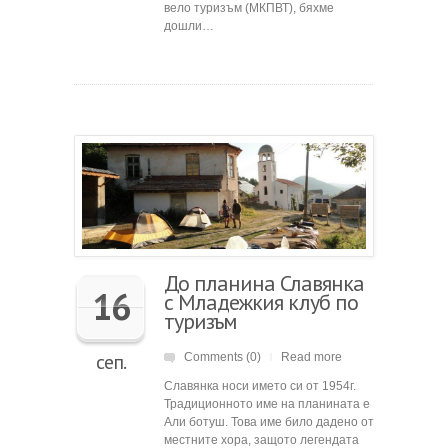
вело туризъм (МКПВТ), бяхме
дошли…
До планина Славянка
16
с Младежкия клуб по
туризъм
сеп.
Comments (0)
Read more
|
Славянка носи името си от 1954г.
Традиционното име на планината е
Али ботуш. Това име било дадено от
местните хора, защото легендата