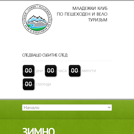
СЛЕДВАЩО СЪБИТИЕ СЛЕД:
0
0
0
0
0
0
ДНИ
ЧАСА
МИНУТИ
0
0
СЕКУНДИ
ЗИМНО