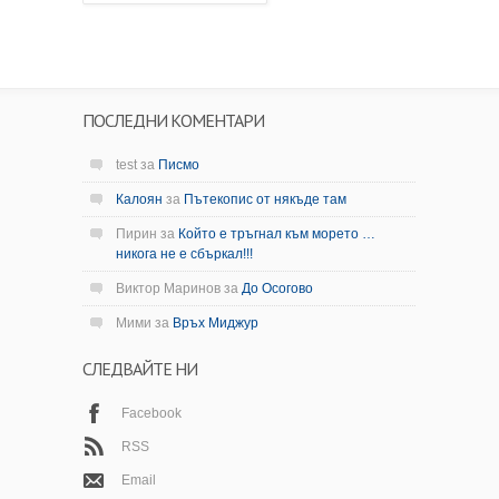
ПОСЛЕДНИ КОМЕНТАРИ
test
за
Писмо
Калоян
за
Пътекопис от някъде там
Пирин
за
Който е тръгнал към морето …
никога не е сбъркал!!!
Виктор Маринов
за
До Осогово
Мими
за
Връх Миджур
СЛЕДВАЙТЕ НИ
Facebook
RSS
Email