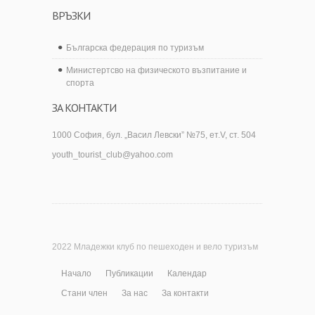
ВРЪЗКИ
Българска федерация по туризъм
Министертсво на физическото възпитание и
спорта
ЗА КОНТАКТИ
1000 София, бул. „Васил Левски” №75, ет.V, ст. 504
youth_tourist_club@yahoo.com
2022 Младежки клуб по пешеходен и вело туризъм
Начало
Публикации
Календар
Стани член
За нас
За контакти