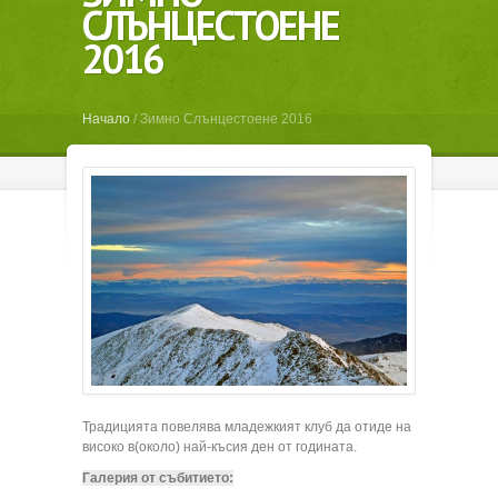
СЛЪНЦЕСТОЕНЕ
2016
Начало
/
Зимно Слънцестоене 2016
Традицията повелява младежкият клуб да отиде на
високо в(около) най-късия ден от годината.
Галерия от събитието: